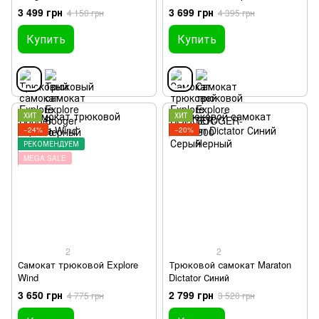
3 499 грн
3 699 грн
4 150 грн
4 395 грн
Купить
Купить
ХИТ
ХИТ
−24%
−20%
РЕКОМЕНДУЕМ
MEGA SALE
2
2
Самокат трюковой Explore
Трюковой самокат Maraton
Wind
Dictator Синий
3 650 грн
2 799 грн
4 775 грн
3 520 грн