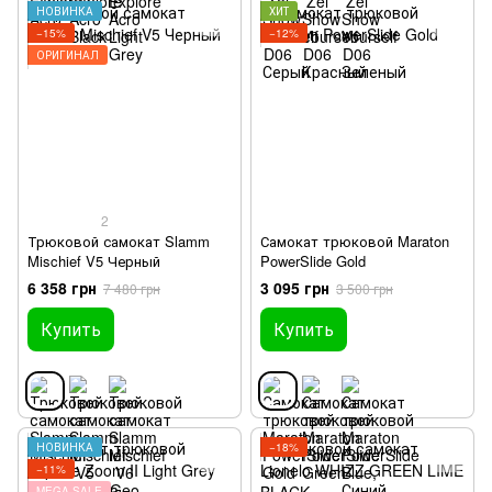
НОВИНКА
ХИТ
−15%
−12%
ОРИГИНАЛ
2
Трюковой самокат Slamm
Самокат трюковой Maraton
Mischief V5 Черный
PowerSlide Gold
6 358 грн
3 095 грн
7 480 грн
3 500 грн
Купить
Купить
НОВИНКА
−18%
−11%
MEGA SALE