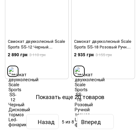
Самокат двухколесный Scale
Самокат двухколесный Scale
Sports SS-12 Черный
Sports SS-18 Розовый Ручной
Дисковый тормоз Led-
тормоз Led-фонарик
2 890 грн
2 935 грн
3 110 грн
3 155 грн
фонарик
Показать еще 20 товаров
Назад
Вперед
5
из 8