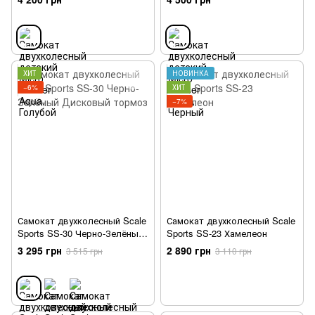
ХИТ
НОВИНКА
−6%
ХИТ
−7%
Самокат двухколесный Scale
Самокат двухколесный Scale
Sports SS-30 Черно-Зелёный
Sports SS-23 Хамелеон
Дисковый тормоз
3 295 грн
2 890 грн
3 515 грн
3 110 грн