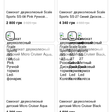
Самокат двухколесный Scale
Самокат двухколесный Scale
Sports SS-08 Pink Ручной
Sports SS-27 Синий Дисковый
тормоз Led-фонарик
тормоз Led Колёса
2 800 грн
4 340 грн
3 020 грн
4 660 грн
Самокат двухколесный
Самокат двухколесный
детский Micro Cruiser Aqua
детский Micro Cruiser Black
4 200 грн
4 500 грн