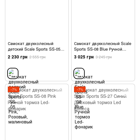
Самокат двухколесный
Самокат двухколесный Scale
детский Scale Sports SS-05
Sports SS-08 Blue Ручной
Pink
тормоз Led-фонарик
2 230 грн
3 025 грн
2 555 грн
3 245 грн
−7%
−7%