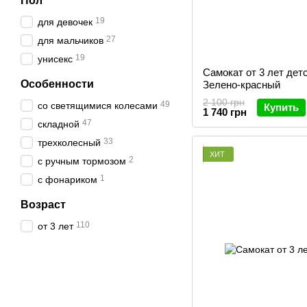
Пол
19
для девочек
27
для мальчиков
19
унисекс
Самокат от 3 лет детс
Особенности
Зелено-красный
2 100 грн
49
со светящимися колесами
Купить
1 740 грн
47
складной
33
трехколесный
ХИТ
2
с ручным тормозом
1
с фонариком
Возраст
110
от 3 лет