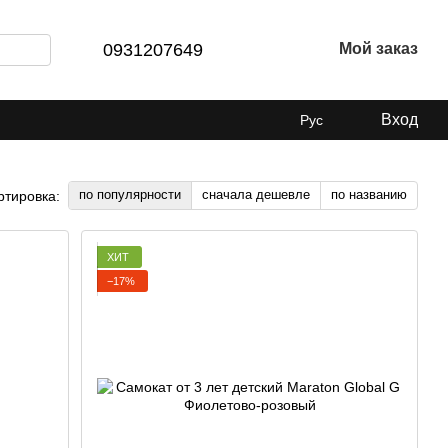
0931207649
Мой заказ
Вход
Рус
по популярности
сначала дешевле
по названию
ртировка:
ХИТ
−17%