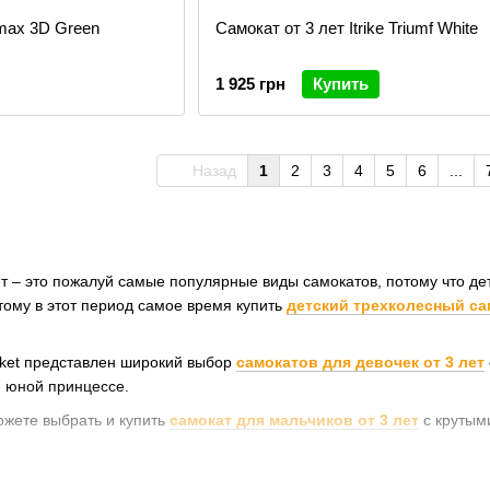
max 3D Green
Самокат от 3 лет Itrike Triumf White
1 925 грн
Купить
Назад
1
2
3
4
5
6
...
ет – это пожалуй самые популярные виды самокатов, потому что д
этому в этот период самое время купить
детский трехколесный сам
ket
представлен широкий выбор
самокатов для девочек от 3 лет
 юной принцессе.
ожете выбрать и купить
самокат для мальчиков от 3 лет
с крутыми
 купить самокат от 3 лет для ребенка?