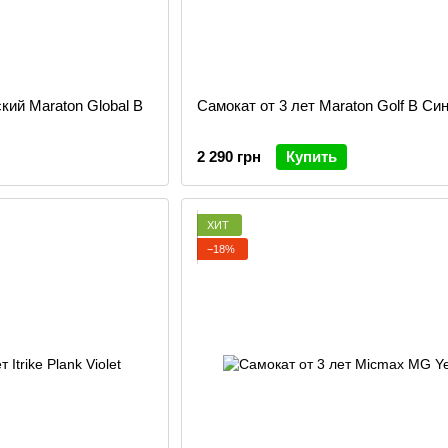
кий Maraton Global B
Самокат от 3 лет Maraton Golf В Си
2 290 грн
Купить
ХИТ
−18%