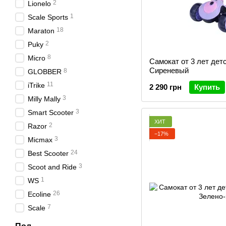
2
Lionelo
1
Scale Sports
18
Maraton
2
Puky
8
Micro
Самокат от 3 лет детс
Сиреневый
8
GLOBBER
11
iTrike
2 290 грн
Купить
3
Milly Mally
3
Smart Scooter
ХИТ
2
Razor
−17%
3
Micmax
24
Best Scooter
3
Scoot and Ride
1
WS
26
Ecoline
7
Scale