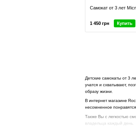
Самокат от 3 лет Mic
1 450 грн
Купить
Детские самокаты от 3 л
учатся и схватывают, по
образу жизни.
В интернет магазине
Roc
несомненное понравятся
Также Вы с легкостью см
владельца каждый день.
Чем же полезно