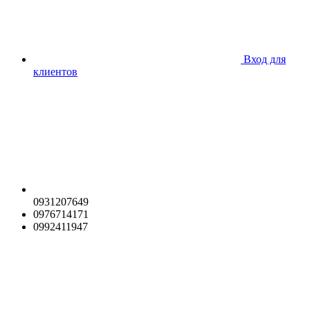
Вход для
клиентов
0931207649
0976714171
0992411947