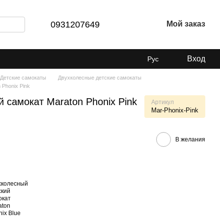
0931207649
Мой заказ
Вход
Рус
Детские самокаты
Двухколесные детские самокаты
 Phonix Pink
 самокат Maraton Phonix Pink
Артикул
Mar-Phonix-Pink
В желания