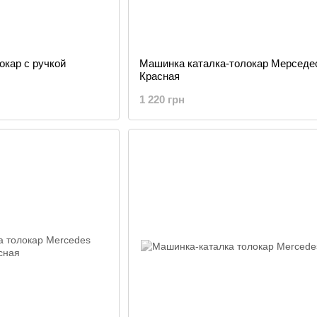
окар с ручкой
Машинка каталка-толокар Мерсед
Красная
1 220 грн