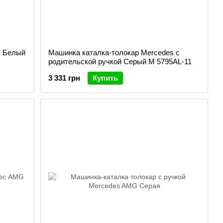
s Белый
Машинка каталка-толокар Mercedes с
родительской ручкой Серый M 5795AL-11
3 331 грн
Купить