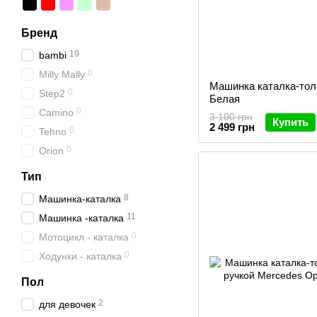
Бренд
19
bambi
0
Milly Mally
Машинка каталка-то
0
Step2
Белая
0
Camino
3 100 грн
Купить
2 499 грн
0
Tehno
0
Orion
Тип
8
Машинка-каталка
11
Машинка -каталка
0
Мотоцикл - каталка
0
Ходунки - каталка
Пол
2
для девочек