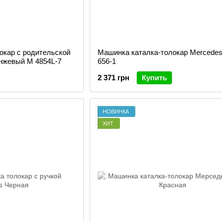
окар с родительской
Машинка каталка-толокар Mercede
нжевый M 4854L-7
656-1
2 371 грн
Купить
НОВИНКА
ХИТ