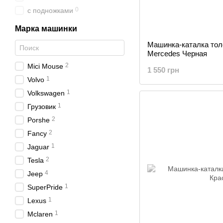
0
с подножками
Марка машинки
Машинка-каталка тол
Mercedes Черная
2
Mici Mouse
1 550 грн
1
Volvo
1
Volkswagen
1
Грузовик
2
Porshe
2
Fancy
1
Jaguar
2
Tesla
4
Jeep
1
SuperPride
1
Lexus
1
Mclaren