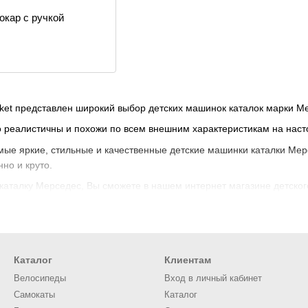
окар с ручкой
cket представлен широкий выбор детских машинок каталок марки М
 реалистичны и похожи по всем внешним характеристикам на на
ые яркие, стильные и качественные детские машинки каталки Мерс
но и круто.
каталку Мерседес, Вы сможете в нашем интернет магазине детского 
Каталог
Клиентам
Велосипеды
Вход в личный кабинет
Самокаты
Каталог