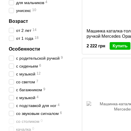
4
для мальчиков
10
унисекс
Возраст
14
от 2 лет
Машинка каталка-тол
ручкой Mercedes Ора
18
от 1 года
2 222 грн
Купить
Особенности
9
с родительской ручкой
6
с сиденьем
12
с музыкой
7
со светом
9
с багажником
4
c музыкой
4
с подставкой для ног
6
со звуковым сигналом
0
со столиком
0
качалка