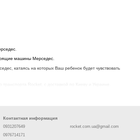
ерседес.
стоящие машины Мерседес.
едес, катаясь на которых Ваш ребенок будет чувствовать
транспорта Rocket, с доставкой по Киеву и Украине.
Контактная информация
0931207649
rocket.com.ua@gmail.com
0976714171