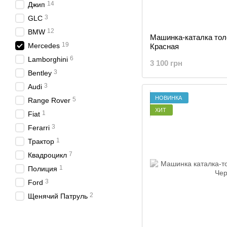
14
Джип
3
GLC
12
BMW
Машинка-каталка тол
19
Mercedes
Красная
6
Lamborghini
3 100 грн
3
Bentley
3
Audi
НОВИНКА
5
Range Rover
ХИТ
1
Fiat
3
Ferarri
1
Трактор
7
Квадроцикл
1
Полиция
3
Ford
2
Щенячий Патруль