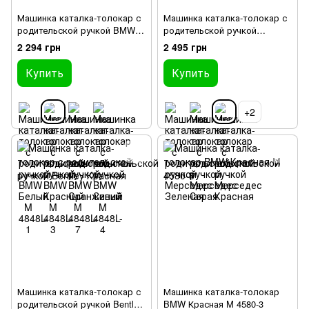
Машинка каталка-толокар с
Машинка каталка-толокар с
родительской ручкой BMW
родительской ручкой
Красный M 4848L-3
Мерседес Красная
2 294 грн
2 495 грн
Купить
Купить
+2
Машинка каталка-толокар с
Машинка каталка-толокар
родительской ручкой Bentley
BMW Красная M 4580-3