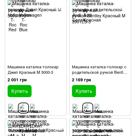
Машинка каталка-толокар
Машинка каталка-толокар с
Джип Красный M 5000-3
родительской ручкой Bentley
Красный M 3901LS-3
2 001 грн
2 169 грн
Купить
Купить