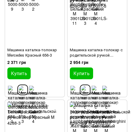
Машинка каталка-толокар
Машинка каталка-толокар с
Mercedes Красный 656-3
родительской ручкой
Lamborghini Красный M 5007-3
2 371 грн
2 954 грн
Купить
Купить