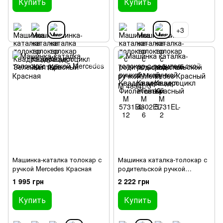
Купить
Купить
+3
Машинка-каталка толокар с
Машинка каталка-толокар с
ручкой Mercedes Красная
родительской ручкой
Mercedes Красный M 4854L-3
1 995 грн
2 222 грн
Купить
Купить