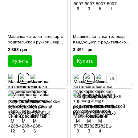
Машинка каталка-толокар с
Машинка каталка-толокар
родительской ручкой Jeep
Квадроцикл с родительской
Красный M 4288-3
ручкой Красный M 5782EL-3
2 353 грн
3 491 грн
Купить
Купить
+3