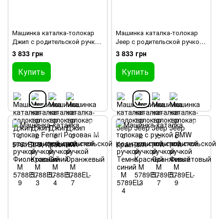
Машинка каталка-толокар
Машинка каталка-толокар
Джип с родительской ручкой
Jeep с родительской ручкой
Красный M 5788EL-3
Красный M 5789EL-3
3 833 грн
3 833 грн
Купить
Купить