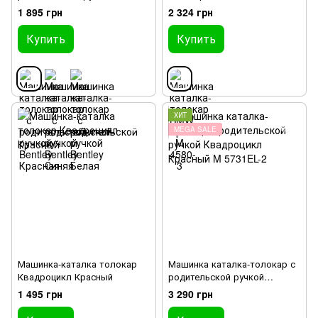
Красная
1 895 грн
2 324 грн
Купить
Купить
ХИТ
MEGA SALE
Машинка-каталка толокар
Машинка каталка-толокар с
Квадроцикл Красный
родительской ручкой
Квадроцикл Красный M
1 495 грн
3 290 грн
5731EL-2