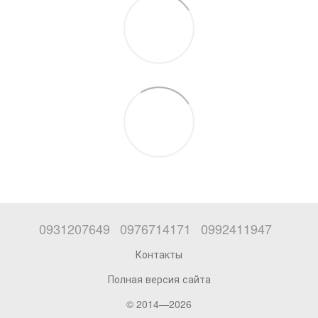
0931207649
0976714171
0992411947
Контакты
Полная версия сайта
© 2014—2026