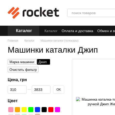
Перейти к основному контенту
Каталог
Каталог
Оплата и доставка
Обмен и в
Главная
Каталог
Машинки каталки (толокары)
Машинки каталки Джип
Марка машинки:
Джип
Очистить фильтр
Цена, грн
От Цена, грн
До Цена, грн
OK
Цвет