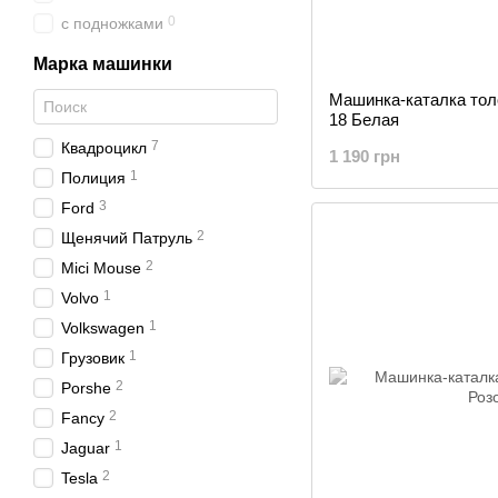
0
с подножками
Марка машинки
Машинка-каталка толо
18 Белая
7
Квадроцикл
1 190 грн
1
Полиция
3
Ford
2
Щенячий Патруль
2
Mici Mouse
1
Volvo
1
Volkswagen
1
Грузовик
2
Porshe
2
Fancy
1
Jaguar
2
Tesla