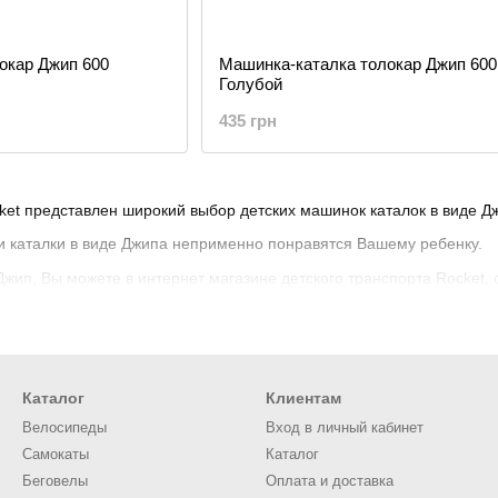
окар Джип 600
Машинка-каталка толокар Джип 600
Голубой
435 грн
ket представлен широкий выбор детских машинок каталок в виде Д
и каталки в виде Джипа неприменно понравятся Вашему ребенку.
Джип, Вы можете в интернет магазине детского транспорта Rocket, 
Каталог
Клиентам
Велосипеды
Вход в личный кабинет
Самокаты
Каталог
Беговелы
Оплата и доставка