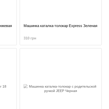
анжевая
Машинка каталка-толокар Express Зеленая
310 грн