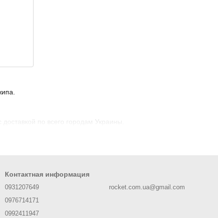
жипа.
с доставкой по всего городам Украины.
Контактная информация
0931207649
rocket.com.ua@gmail.com
0976714171
0992411947