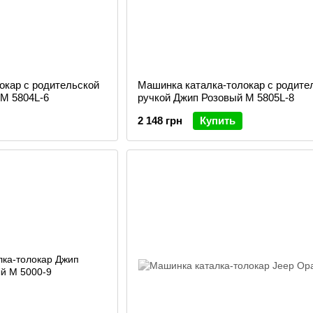
окар с родительской
Машинка каталка-толокар с родите
M 5804L-6
ручкой Джип Розовый M 5805L-8
2 148 грн
Купить