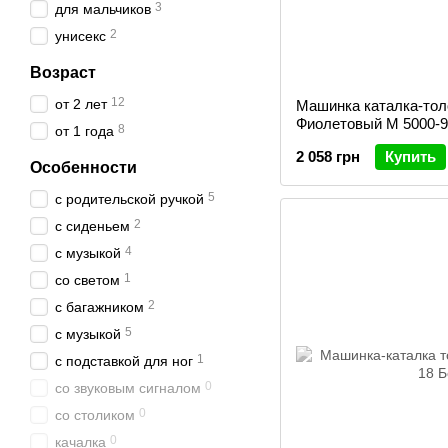
3
для мальчиков
2
унисекс
Возраст
12
от 2 лет
Машинка каталка-тол
Фиолетовый M 5000-9
8
от 1 года
2 058 грн
Купить
Особенности
5
с родительской ручкой
2
с сиденьем
4
с музыкой
1
со светом
2
с багажником
5
c музыкой
1
с подставкой для ног
0
со звуковым сигналом
0
со столиком
0
качалка