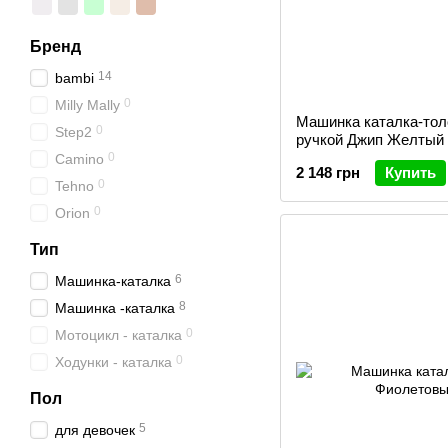
Бренд
14
bambi
0
Milly Mally
Машинка каталка-тол
0
Step2
ручкой Джип Желтый 
0
Camino
2 148 грн
Купить
0
Tehno
0
Orion
Тип
6
Машинка-каталка
8
Машинка -каталка
0
Мотоцикл - каталка
0
Ходунки - каталка
Пол
5
для девочек