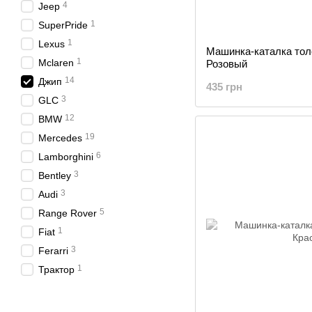
4
Jeep
1
SuperPride
1
Lexus
Машинка-каталка тол
1
Mclaren
Розовый
14
Джип
435 грн
3
GLC
12
BMW
19
Mercedes
6
Lamborghini
3
Bentley
3
Audi
5
Range Rover
1
Fiat
3
Ferarri
1
Трактор