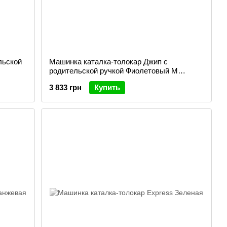
льской
Машинка каталка-толокар Джип с
родительской ручкой Фиолетовый M
5788EL-9
3 833 грн
Купить