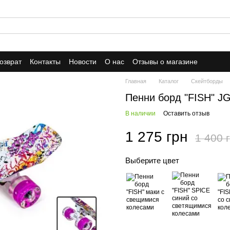
озврат
Контакты
Новости
О нас
Отзывы о магазине
Главная
Каталог
Скейтборды
Пенни борд "FISH" J
В наличии
Оставить отзыв
1 275 грн
1 400 
Выберите цвет