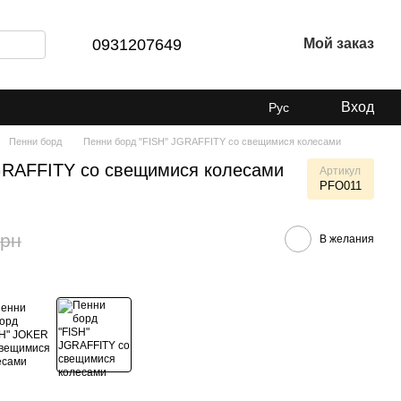
0931207649
Мой заказ
Вход
Рус
Пенни борд
Пенни борд "FISH" JGRAFFITY со свещимися колесами
GRAFFITY со свещимися колесами
Артикул
PFO011
грн
В желания