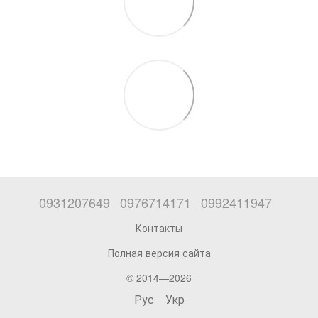
0931207649
0976714171
0992411947
Контакты
Полная версия сайта
© 2014—2026
Рус
Укр