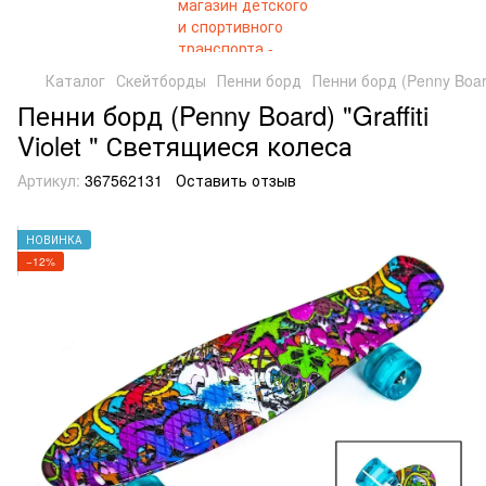
Каталог
Скейтборды
Пенни борд
Пенни борд (Penny Board
Пенни борд (Penny Board) "Graffiti
Violet " Светящиеся колеса
Артикул:
367562131
Оставить отзыв
НОВИНКА
−12%