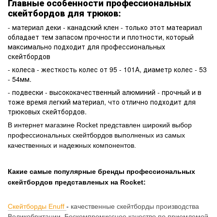
Главные особенности профессиональных
скейтбордов для трюков:
- материал деки - канадский клен - только этот матеариал
обладает тем запасом прочности и плотности, который
максимально подходит для профессиональных
скейтбордов
- колеса - жесткость колес от 95 - 101А, диаметр колес - 53
- 54мм.
- подвески - высококачественный алюминий - прочный и в
тоже время легкий материал, что отлично подходит для
трюковых скейтбордов.
В интернет магазине
Rocket
представлен широкий в
ыбор
профессиональных скейтбордов выполненых из самых
качественных и надежных компонентов.
Какие самые популярные бренды профессиональных
скейтбордов представленых на
Rocket
:
Скейтборды Enuff
-
качественные
скейтборды
производства
Великобритании. Бескомпромиссное качество по приемлемой