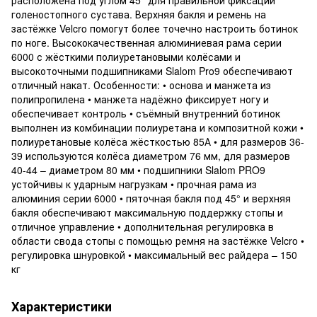
голеностопного сустава. Верхняя бакля и ремень на
застёжке Velcro помогут более точечно настроить ботинок
по ноге. Высококачественная алюминиевая рама серии
6000 с жёсткими полиуретановыми колёсами и
высокоточными подшипниками Slalom Pro9 обеспечивают
отличный накат. Особенности: • основа и манжета из
полипропилена • манжета надёжно фиксирует ногу и
обеспечивает контроль • съёмный внутренний ботинок
выполнен из комбинации полиуретана и композитной кожи •
полиуретановые колёса жёсткостью 85А • для размеров 36-
39 используются колёса диаметром 76 мм, для размеров
40-44 – диаметром 80 мм • подшипники Slalom PRO9
устойчивы к ударным нагрузкам • прочная рама из
алюминия серии 6000 • пяточная бакля под 45° и верхняя
бакля обеспечивают максимальную поддержку стопы и
отличное управление • дополнительная регулировка в
области свода стопы с помощью ремня на застёжке Velcro •
регулировка шнуровкой • максимальный вес райдера – 150
кг
Характеристики