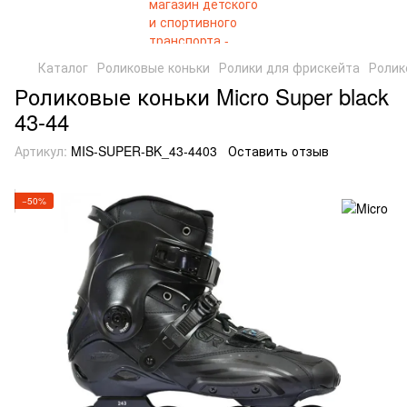
Каталог
Роликовые коньки
Ролики для фрискейта
Ролик
Роликовые коньки Micro Super black
43-44
Артикул:
MIS-SUPER-BK_43-4403
Оставить отзыв
−50%