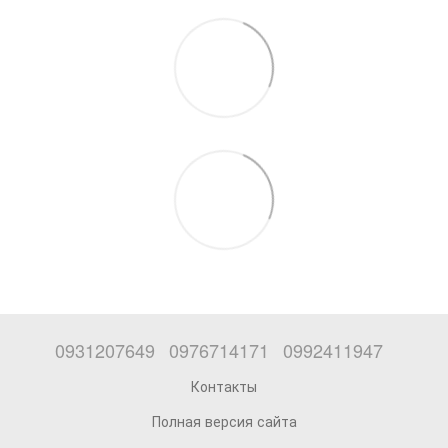
0931207649
0976714171
0992411947
Контакты
Полная версия сайта