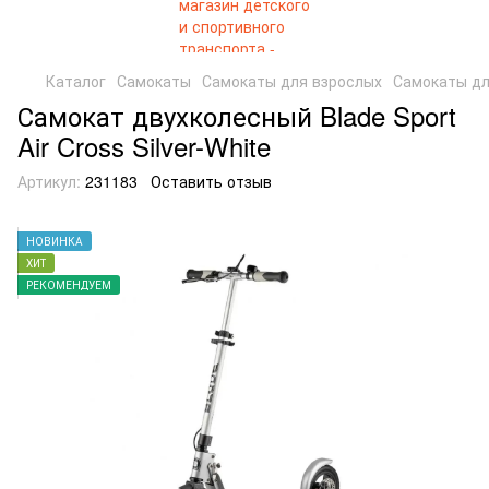
Каталог
Самокаты
Самокаты для взрослых
Самокаты дл
Самокат двухколесный Blade Sport
Air Cross Silver-White
Артикул:
231183
Оставить отзыв
НОВИНКА
ХИТ
РЕКОМЕНДУЕМ