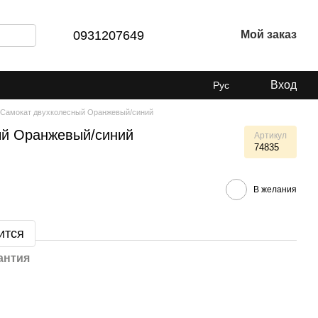
0931207649
Мой заказ
Вход
Рус
Самокат двухколесный Оранжевый/синий
ый Оранжевый/синий
Артикул
74835
В желания
ится
антия