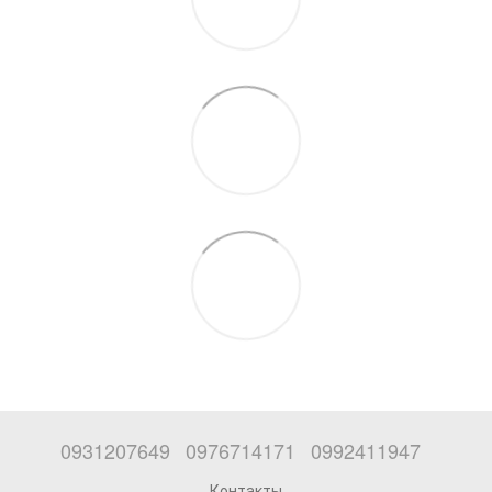
0931207649
0976714171
0992411947
Контакты