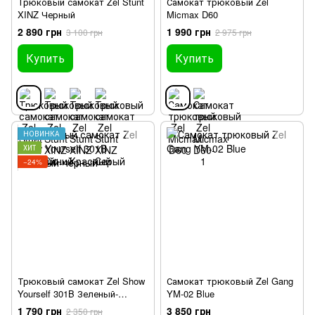
Трюковый самокат Zel Stunt
Самокат трюковый Zel
XINZ Черный
Micmax D60
2 890 грн
1 990 грн
3 100 грн
2 975 грн
Купить
Купить
НОВИНКА
ХИТ
−24%
Трюковый самокат Zel Show
Самокат трюковый Zel Gang
Yourself 301B Зеленый-
YM-02 Blue
черный
1 790 грн
3 850 грн
2 350 грн