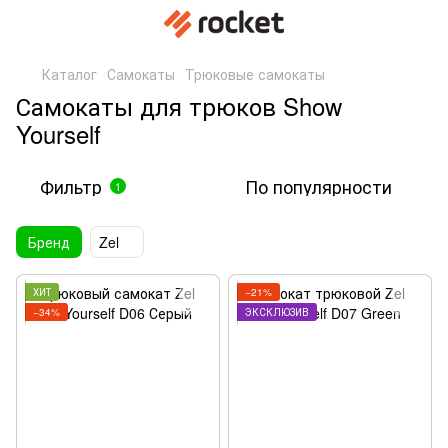
Каталог
Самокаты
Трюковые самокаты
Самокаты для трюков Show
Yourself
Фильтр
По популярности
1
Бренд
Zel
ХИТ
−21%
−34%
ЭКСКЛЮЗИВ