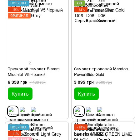
НОВИНКА
ХИТ
−15%
−12%
ОРИГИНАЛ
2
Трюковой самокат Slamm
Самокат трюковой Maraton
Mischief V5 Черный
PowerSlide Gold
6 358 грн
3 095 грн
7 480 грн
3 500 грн
Купить
Купить
НОВИНКА
−18%
−11%
MEGA SALE