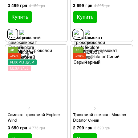
3 499 грн
3 699 грн
4 150 грн
4 395 грн
Купить
Купить
ХИТ
ХИТ
−24%
−20%
РЕКОМЕНДУЕМ
MEGA SALE
2
2
Самокат трюковой Explore
Трюковой самокат Maraton
Wind
Dictator Синий
3 650 грн
2 799 грн
4 775 грн
3 520 грн