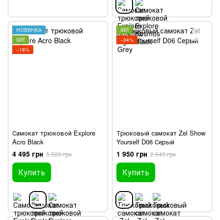
НОВИНКА
ХИТ
ХИТ
−34%
−18%
Самокат трюковой Explore
Трюковый самокат Zel Show
Acro Black
Yourself D06 Серый
4 495 грн
1 950 грн
5 500 грн
2 940 грн
Купить
Купить