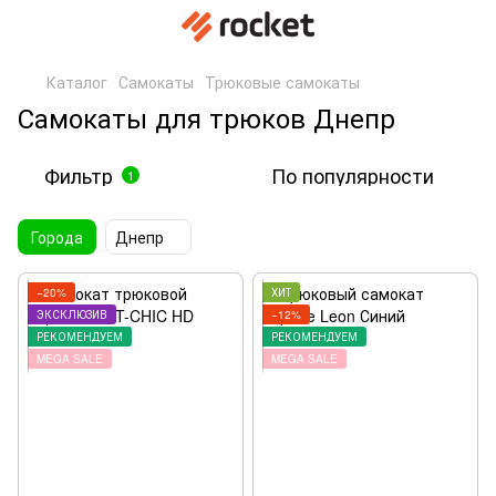
Каталог
Самокаты
Трюковые самокаты
Самокаты для трюков Днепр
Фильтр
По популярности
1
Города
Днепр
−20%
ХИТ
ЭКСКЛЮЗИВ
−12%
РЕКОМЕНДУЕМ
РЕКОМЕНДУЕМ
MEGA SALE
MEGA SALE