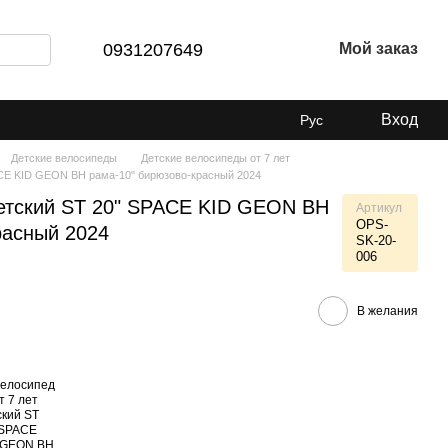
0931207649
Мой заказ
Вход
Рус
Детские велосипеды
Детские велосипеды от 7 лет
PACE KID GEON BH рама-10" бирюзово-красный 2024
детский ST 20" SPACE KID GEON BH
Артикул
OPS-
расный 2024
SK-20-
006
В желания