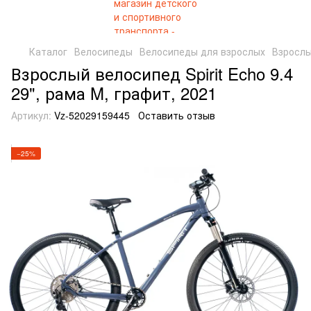
Каталог
Велосипеды
Велосипеды для взрослых
Взрослый
Взрослый велосипед Spirit Echo 9.4
29", рама M, графит, 2021
Артикул:
Vz-52029159445
Оставить отзыв
−25%