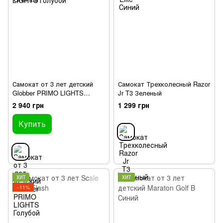
Самокат от 3 лет детский
Самокат Трехколесный Razor
Globber PRIMO LIGHTS
Jr T3 Зеленый
Голубой
2 940 грн
1 299 грн
Купить
ХИТ
ХИТ
−11%