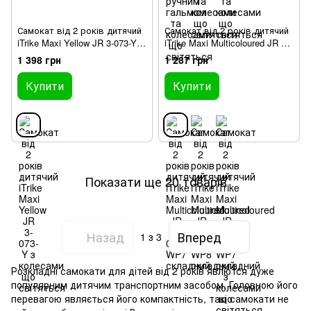
Самокат від 2 років дитячий
Самокат від 2 років дитячий
iTrike Maxi Yellow JR 3-073-Y з
iTrike Maxi Multicoloured JR 3-
колесами що світяться
055-WP7 складний
1 398 грн
1 287 грн
Купити
Купити
Показати ще 20 товарів
Назад
Вперед
1
з 3
Розкладні самокати для дітей від 2 років явлются дуже
популярним дитячим транспортним засобом. Головною його
перевагою являється його компактність, такі самокати не