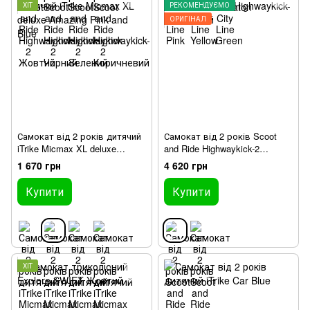
ХІТ
РЕКОМЕНДУЄМО
ОРИГІНАЛ
Самокат від 2 років дитячий
Самокат від 2 років Scoot
iTrike Micmax XL deluxe
and Ride Highwaykick-2
Amazing Pink and Blue
Рожевий
1 670 грн
4 620 грн
Купити
Купити
ХІТ