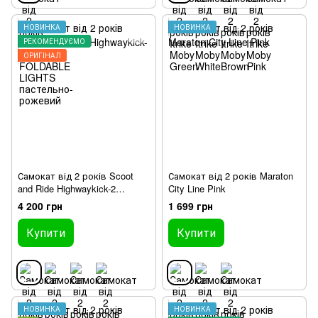
НОВИНКА
НОВИНКА
РЕКОМЕНДУЄМО
ОРИГІНАЛ
Самокат від 2 років Scoot
Самокат від 2 років Maraton
and Ride Highwaykick-2
City Line Pink
Жовтий
4 200 грн
1 699 грн
Купити
Купити
НОВИНКА
НОВИНКА