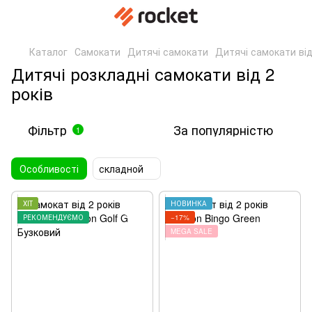
Каталог
Самокати
Дитячі самокати
Дитячі самокати від
Дитячі розкладні самокати від 2
років
Фільтр
За популярністю
1
Особливості
складной
ХІТ
НОВИНКА
РЕКОМЕНДУЄМО
−17%
MEGA SALE