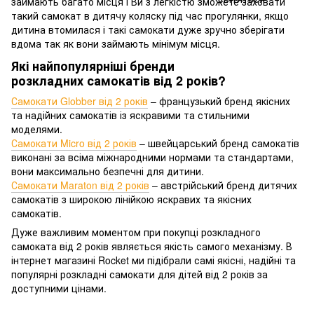
займають багато місця і Ви з легкістю зможете заховати
такий самокат в дитячу коляску під час прогулянки, якщо
дитина втомилася і такі самокати дуже зручно зберігати
вдома так як вони займають мінімум місця.
Які найпопулярніші бренди
розкладних самокатів від 2 років?
Самокати Globber від 2 років
– французький бренд якісних
та надійних самокатів із яскравими та стильними
моделями.
Самокати Micro від 2 років
– швейцарський бренд самокатів
виконані за всіма міжнародними нормами та стандартами,
вони максимально безпечні для дитини.
Самокати Maraton від 2 років
– австрійський бренд дитячих
самокатів з широкою лінійкою яскравих та якісних
самокатів.
Дуже важливим моментом при покупці розкладного
самоката від 2 років являється якість самого механізму. В
інтернет магазині Rocket ми підібрали самі якісні, надійні та
популярні розкладні самокати для дітей від 2 років за
доступними цінами.