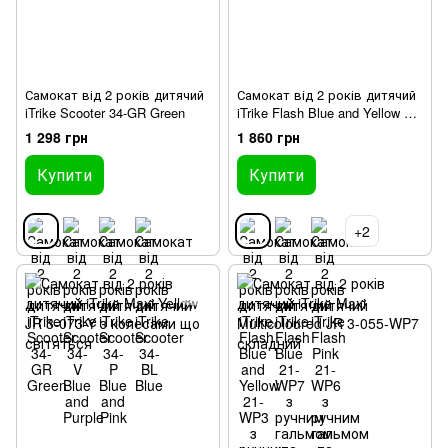
Самокат від 2 років дитячий
Самокат від 2 років дитячий
iTrike Scooter 34-GR Green
iTrike Flash Blue and Yellow 21-
WP3 з ручним гальмом та
1 298 грн
1 860 грн
колесами що світяться
Купити
Купити
+2