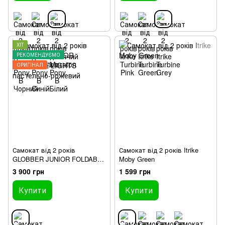
ХІТ
РЕКОМЕНДУЄМО
ОРИГІНАЛ
Самокат від 2 років
Самокат від 2 років Itrike
GLOBBER JUNIOR FOLDABLE
Moby Green
LIGHTS пастельно-рожевий
3 900 грн
1 599 грн
Купити
Купити