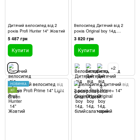
Дитячий велосипед від 2
Велосипед Дитячий від 2
років Profi Hunter 14" Жовтий
років Original boy 14д.
Червоний
5 487 грн
3 820 грн
Купити
Купити
+2
НОВИНКА
ХІТ