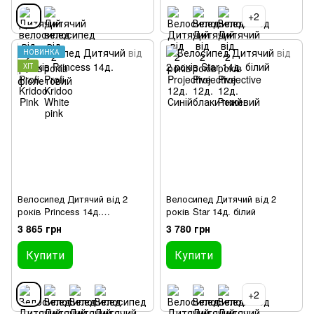
+2
НОВИНКА
ХІТ
Велосипед Дитячий від 2
Велосипед Дитячий від 2
років Princess 14д.
років Star 14д. білий
фіолетовий
3 865 грн
3 780 грн
Купити
Купити
+2