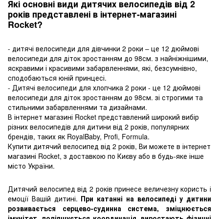
Які основні види дитячих велосипедів від 2
років представлені в інтернет-магазині
Rocket?
- дитячі велосипеди для дівчинки 2 роки – це 12 дюймові
велосипеди для діток зростанням до 98см. з найніжнішими,
яскравими і красивими забарвленнями, які, безсумнівно,
сподобаються юній принцесі.
- Дитячі велосипеди для хлопчика 2 роки - це 12 дюймові
велосипеди для діток зростанням до 98см. зі строгими та
стильними забарвленнями та дизайнами.
В інтернет магазині Rocket представлений широкий вибір
різних велосипедів для дитини від 2 років, популярних
брендів, таких як RoyalBaby, Profi, Formula.
Купити дитячий велосипед від 2 років, Ви можете в інтернет
магазині Rocket, з доставкою по Києву або в будь-яке інше
місто України.
Дитячий велосипед від 2 років принесе величезну користь і
емоції Вашій дитині.
При катанні на велосипеді у дитини
розвивається серцево-судинна система, зміцнюється
імунітет, поліпшується координація, виростають фізичні