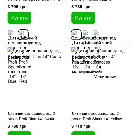
Red
малиновий
3 795 грн
3 785 грн
Купити
Купити
Дитячий велосипед від 2
Дитячий велосипед від 2
років Profi Dino 14" Синій
років Profi Shark 14" Yellow
3 760 грн
3 710 грн