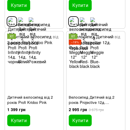
Купити
Купити
ХІТ
ХІТ
−19%
Дитячий велосипед від 2
Велосипед Дитячий від 2
років Profi Kridoo Pink
років Projective 12д.
Червоний
1 399 грн
2 995 грн
3 675 грн
Купити
Купити