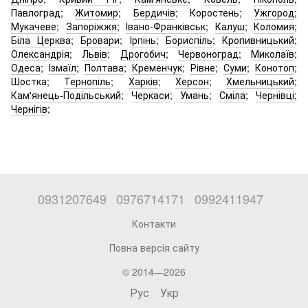
Павлоград;
Житомир
;
Бердичів
; Коростень;
Ужгород
;
Мукачеве
;
Запоріжжя
;
Івано-Франківськ
;
Калуш
;
Коломия
;
Біла Церква
;
Бровари
;
Ірпінь
;
Бориспіль
;
Кропивницький
;
Олександрія
;
Львів
;
Дрогобич
;
Червоноград
;
Миколаїв
;
Одеса
;
Ізмаїл
;
Полтава
;
Кременчук
;
Рівне
;
Суми
;
Конотоп
;
Шостка;
Тернопіль
;
Харків
;
Херсон
;
Хмельницький
;
Кам'янець-Подільський
;
Черкаси
;
Умань
;
Сміла
;
Чернівці
;
Чернігів
;
0931207649
0976714171
0992411947
Контакти
Повна версія сайту
© 2014—2026
Рус
Укр