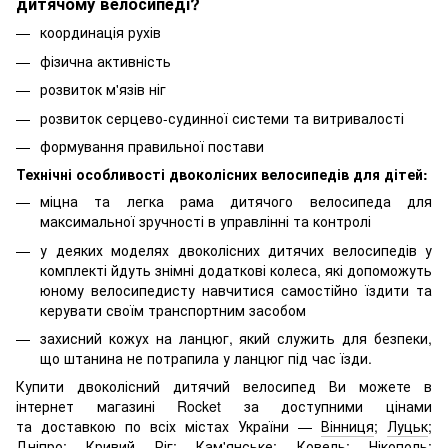
дитячому велосипеді?
координація рухів
фізична активність
розвиток м'язів ніг
розвиток серцево-судинної системи та витривалості
формування правильної постави
Технічні особливості двоколісних велосипедів для дітей:
міцна та легка рама дитячого велосипеда для
максимальної зручності в управлінні та контролі
у деяких моделях двоколісних дитячих велосипедів у
комплекті йдуть знімні додаткові колеса, які допоможуть
юному велосипедисту навчитися самостійно їздити та
керувати своїм транспортним засобом
захисний кожух на ланцюг, який служить для безпеки,
що штанина не потрапила у ланцюг під час їзди.
Купити двоколісний дитячий велосипед Ви можете в
інтернет магазині Rocket за доступними цінами
та доставкою по всіх містах України —
Вінниця
;
Луцьк
;
Дніпро
;
Кривий Ріг
;
Кам'янське
;
Ковель
;
Нікополь
;