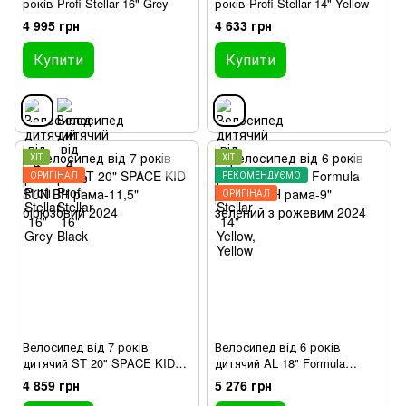
років Profi Stellar 16" Grey
років Profi Stellar 14" Yellow
4 995 грн
4 633 грн
Купити
Купити
ХІТ
ХІТ
ОРИГІНАЛ
РЕКОМЕНДУЄМО
ОРИГІНАЛ
Велосипед від 7 років
Велосипед від 6 років
дитячий ST 20" SPACE KID
дитячий AL 18" Formula
SUN BH рама-11,5"
CREAM BH рама-9" зелений з
4 859 грн
5 276 грн
бірюзовий 2024
рожевим 2024