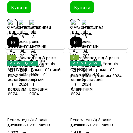
Купити
Купити
Размер рамы
Размер рамы
10"
10"
ХІТ
ХІТ
РЕКОМЕНДУЄМО
РЕКОМЕНДУЄМО
Велосипед від 8 років
Велосипед від 8 років
дитячий ST 20" Formula
дитячий ST 20" Formula
ACTIVE Vbr рама-10" синій
CHERRY Vbr рама-10"
4 277 грн
4 485 грн