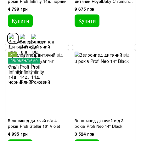
років Profi Infinity 14д. чорний
дитячий RoyalBaby Chipmunk
MOON 18", магній, OFFICIAL
4 799 грн
9 675 грн
UA, Помаранчевий
Купити
Купити
ХІТ
РЕКОМЕНДУЄМО
Велосипед дитячий від 4
Велосипед дитячий від 3
років Profi Stellar 16" Violet
років Profi Neo 14" Black
4 995 грн
3 524 грн