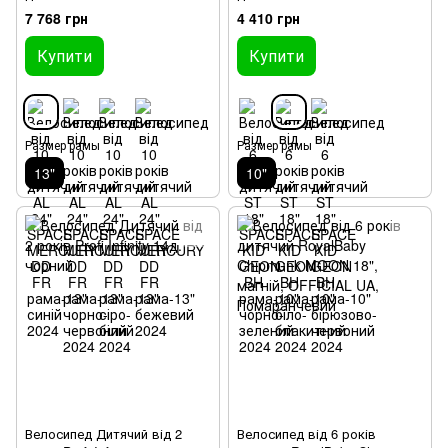
MERCURY DD FR рама-13"
GEON BH рама-10" біло-
7 768 грн
4 410 грн
синій 2024
блакитний 2024
Купити
Купити
Размер рамы
Размер рамы
13"
10"
Велосипед Дитячий від 2
Велосипед від 6 років