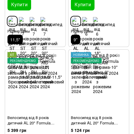
Купити
Купити
Размер рамы
Размер рамы
11,5"
9"
ХІТ
НОВИНКА
РЕКОМЕНДУЄМО
РЕКОМЕНДУЄМО
Велосипед від 8 років
Велосипед від 8 років
дитячий AL 20" Formula
дитячий AL 20" Formula
CREAM BH рама-10" зелений
STORMER BH рама-10" синій
5 399 грн
5 124 грн
з рожевим 2024
з блакитним 2024