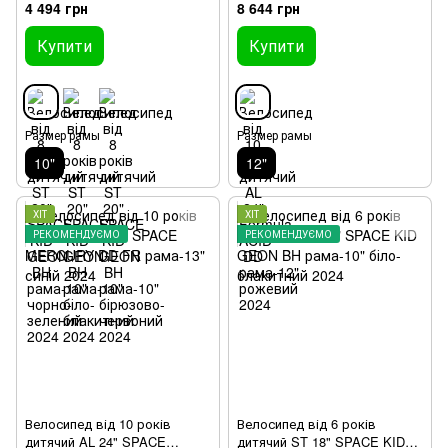
GEON BH рама-10" чорно-
DD рама-12" рожевий 2024
4 494 грн
8 644 грн
зелений 2024
Купити
Купити
Размер рамы
Размер рамы
10"
12"
ХІТ
ХІТ
РЕКОМЕНДУЄМО
РЕКОМЕНДУЄМО
Велосипед від 10 років
Велосипед від 6 років
дитячий AL 24" SPACE
дитячий ST 18" SPACE KID