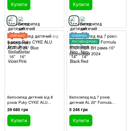
Купити
Купити
ОРИГІНАЛ
НОВИНКА
РЕКОМЕНДУЄМО
Велосипед дитячий від 8
Велосипед від 7 років
років Puky CYKE ALU
дитячий AL 20" Formula
ACTIVE 24" Blue
STORMER BH рама-10"
29 680 грн
5 246 грн
бронзовий 2024
Купити
Купити