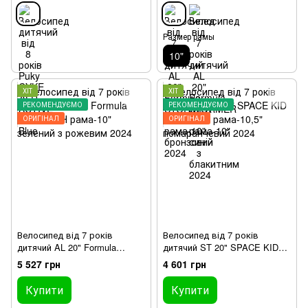
Размер рамы
10"
ХІТ
ХІТ
РЕКОМЕНДУЄМО
РЕКОМЕНДУЄМО
ОРИГІНАЛ
ОРИГІНАЛ
Велосипед від 7 років
Велосипед від 7 років
дитячий AL 20" Formula
дитячий ST 20" SPACE KID
CREAM BH рама-10" зелений
PLUTO BH рама-10,5"
5 527 грн
4 601 грн
з рожевим 2024
помаранчевий 2024
Купити
Купити