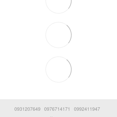
0931207649
0976714171
0992411947