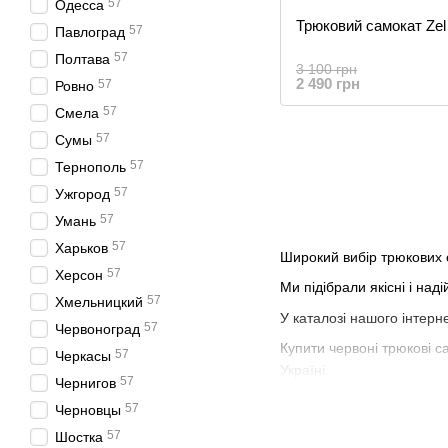
57
Одесса
Трюковий самокат Zel
57
Павлоград
57
Полтава
3 100 грн
2 490 грн
57
Ровно
57
Смела
57
Сумы
57
Тернополь
57
Ужгород
57
Умань
57
Харьков
Широкий вибір трюкових с
57
Херсон
Ми підібрали якісні і наді
57
Хмельницкий
У каталозі нашого інтерн
57
Червоноград
Купити червоні трюкові с
57
Черкасы
Україні.
57
Чернигов
57
Черновцы
57
Шостка