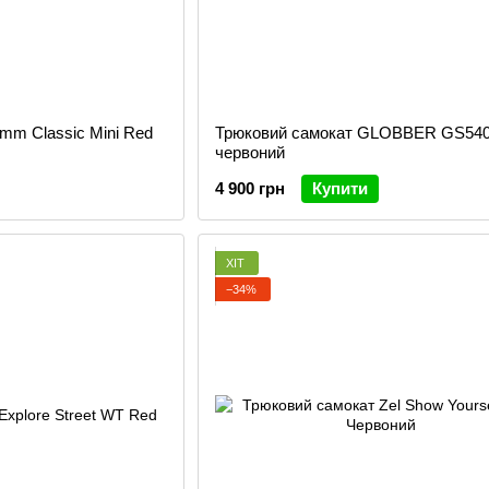
mm Classic Mini Red
Трюковий самокат GLOBBER GS540
червоний
4 900 грн
Купити
ХІТ
−34%