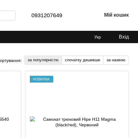
0931207649
Мій кошик
Вхід
Укр
за популярністю
спочатку дешевше
за назвою
ортування:
НОВИНКА