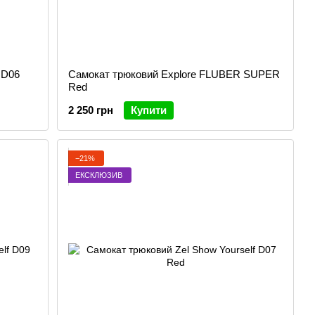
 D06
Самокат трюковий Explore FLUBER SUPER
Red
2 250 грн
Купити
−21%
ЕКСКЛЮЗИВ