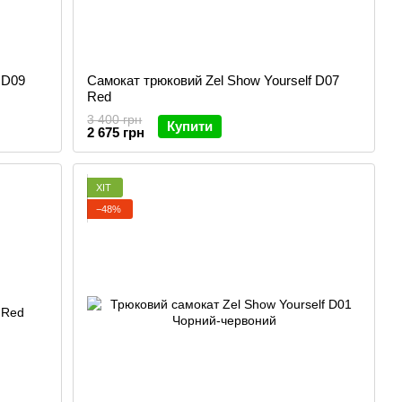
 D09
Самокат трюковий Zel Show Yourself D07
Red
3 400 грн
Купити
2 675 грн
ХІТ
−48%