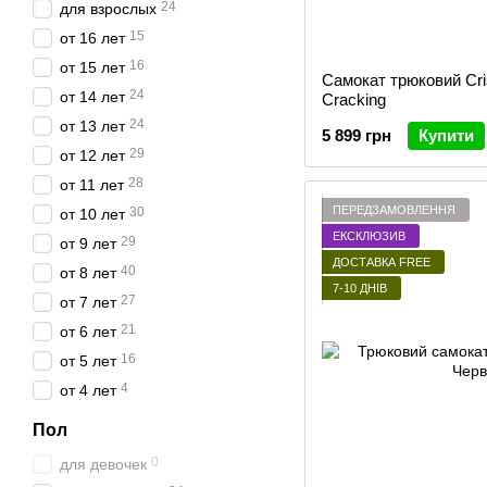
24
для взрослых
15
от 16 лет
16
от 15 лет
Самокат трюковий Cri
24
от 14 лет
Cracking
24
от 13 лет
5 899 грн
Купити
29
от 12 лет
28
от 11 лет
ПЕРЕДЗАМОВЛЕННЯ
30
от 10 лет
ЕКСКЛЮЗИВ
29
от 9 лет
ДОСТАВКА FREE
40
от 8 лет
7-10 ДНІВ
27
от 7 лет
21
от 6 лет
16
от 5 лет
4
от 4 лет
Пол
0
для девочек