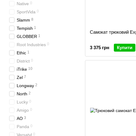
0
Native
0
SportVida
8
Slamm
1
Tempish
Самокат трюковий Exp
1
GLOBBER
0
Root Industries
3 375 грн
Купити
1
Ethic
0
District
10
iTrike
7
Zel
2
Longway
2
North
0
Lucky
0
Amigo
3
AO
0
Panda
0
Versatyl