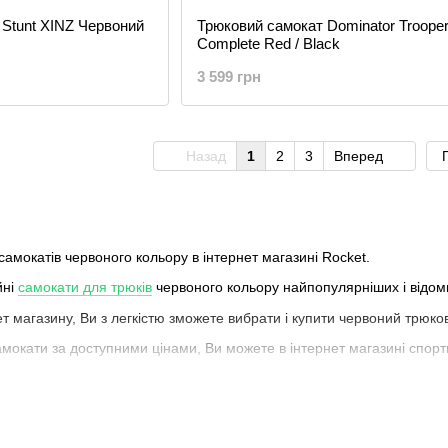
 Stunt XINZ Червоний
Трюковий самокат Dominator Troope
Complete Red / Black
3 599 грн
Назад
1
2
3
Вперед
амокатів червоного кольору в інтернет магазині Rocket.
йні
самокати для трюків
червоного кольору найпопулярніших і відоми
ет магазину, Ви з легкістю зможете вибрати і купити червоний трюко
амокати за доступними цінами, Ви можете в інтернет магазині спорт