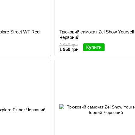
lore Street WT Red
Трюковий самокат Zel Show Yourself
Червоний
2 940 грн
Купити
1 950 грн