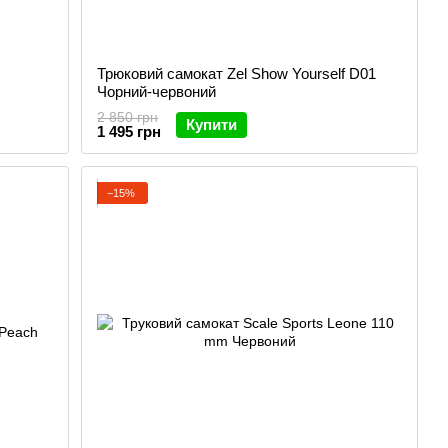
Трюковий самокат Zel Show Yourself D01
Чорний-червоний
2 850 грн
Купити
1 495 грн
−15%