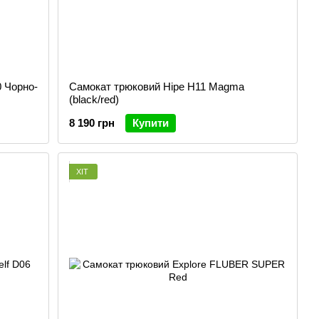
 Чорно-
Самокат трюковий Hipe H11 Magma
(black/red)
8 190 грн
Купити
ХІТ