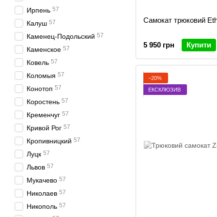
57
Ирпень
Самокат трюковий Eth
57
Калуш
57
Каменец-Подольский
5 950 грн
Купити
57
Каменское
57
Ковель
57
Коломыя
−20%
57
Конотоп
ЕКСКЛЮЗИВ
57
Коростень
57
Кременчуг
57
Кривой Рог
57
Кропивницкий
57
Луцк
57
Львов
57
Мукачево
57
Николаев
57
Никополь