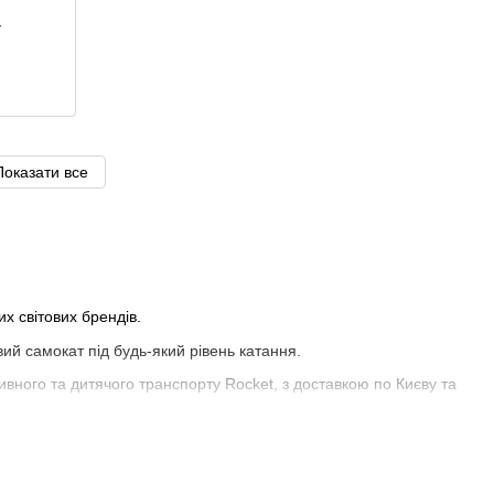
r
Показати все
х світових брендів.
вий самокат під будь-який рівень катання.
ивного та дитячого транспорту Rocket, з доставкою по Києву та