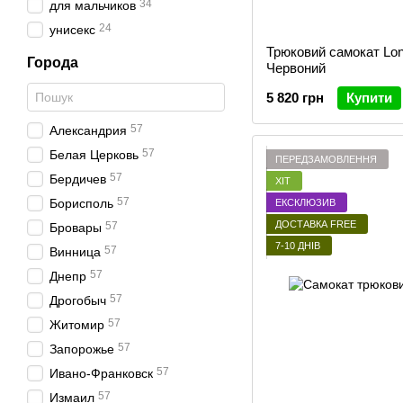
34
для мальчиков
24
унисекс
Трюковий самокат Lon
Города
Червоний
5 820 грн
Купити
57
Александрия
57
Белая Церковь
ПЕРЕДЗАМОВЛЕННЯ
57
Бердичев
ХІТ
57
Борисполь
ЕКСКЛЮЗИВ
ДОСТАВКА FREE
57
Бровары
7-10 ДНІВ
57
Винница
57
Днепр
57
Дрогобыч
57
Житомир
57
Запорожье
57
Ивано-Франковск
57
Измаил