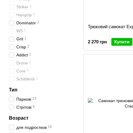
0
Striker
0
HangUp
3
Dominator
Трюковий самокат Exp
0
WS
1
Grit
2 270 грн
Купити
2
Crisp
1
Addict
0
Drone
0
Core
0
Schildkröt
Тип
23
Паркові
8
Стрітові
Возраст
18
для подростков