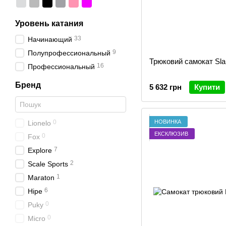
Уровень катания
33
Начинающий
9
Полупрофессиональный
Трюковий самокат Sla
16
Профессиональный
Бренд
5 632 грн
Купити
НОВИНКА
0
Lionelo
ЕКСКЛЮЗИВ
0
Fox
7
Explore
2
Scale Sports
1
Maraton
6
Hipe
0
Puky
0
Micro