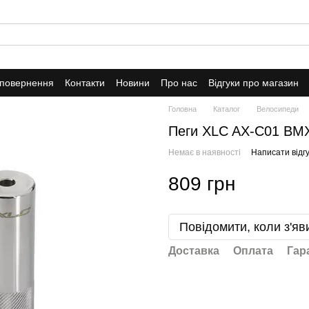
 повернення
Контакти
Новини
Про нас
Відгуки про магазин
Головна
Каталог
Велосипеди
Пеги XLC AX-C01 ВМ
Немає в наявності
Написати відгу
809 грн
Повідомити, коли з'яв
Доставка
Оплата
Гар