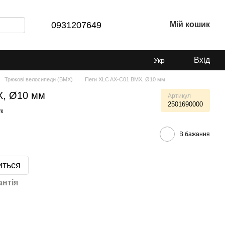
0931207649
Мій кошик
Вхід
Укр
Трюкові велосипеди (BMX)
Пеги XLC AX-C01 ВМХ, Ø10 мм
Х, Ø10 мм
Артикул
2501690000
к
В бажання
иться
антія