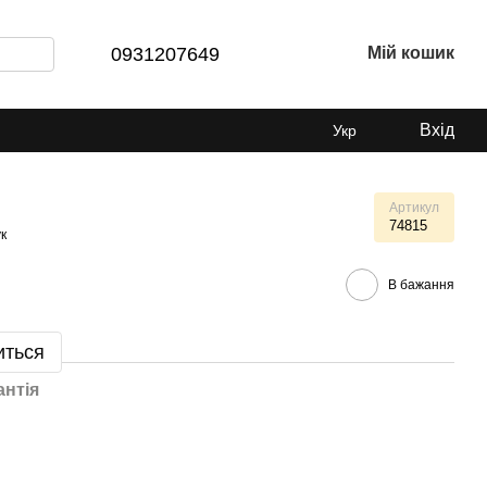
0931207649
Мій кошик
Вхід
Укр
Артикул
74815
к
В бажання
иться
антія