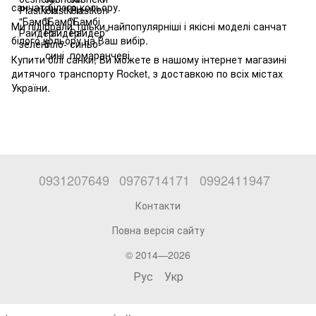
санчат білого кольору.
Ми підібрали тільки найпопулярніші і якісні моделі санчат
білого кольору на Ваш вибір.
Купити білі санки, Ви можете в нашому інтернет магазині
дитячого транспорту Rocket, з доставкою по всіх містах
України.
0931207649
0976714171
0992411947
Контакти
Повна версія сайту
© 2014—2026
Рус
Укр