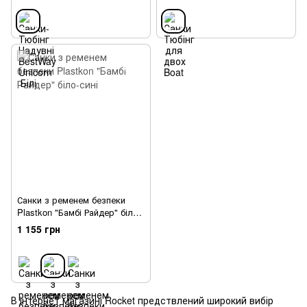
Санки з ременем безпеки
Plastkon "Бамбі Райдер" біло-
сині
1 155 грн
В інтернет магазині Rocket предствлений широкий вибір