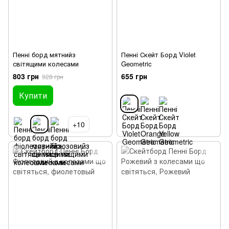
Пенні борд мятнийз
Пенні Скейт Борд Violet
світящими колесами
Geometric
803 грн
655 грн
928 грн
Купити
+10