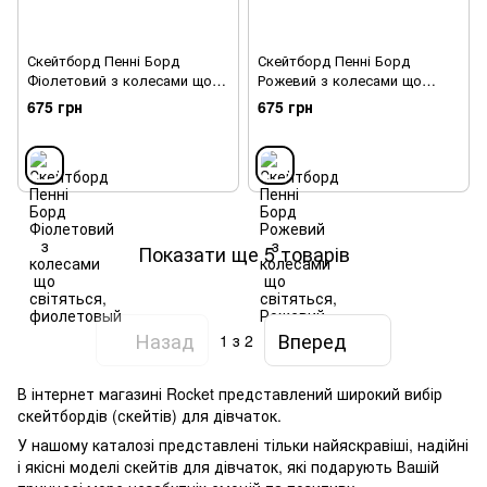
Скейтборд Пенні Борд
Скейтборд Пенні Борд
Фіолетовий з колесами що
Рожевий з колесами що
світяться
світяться
675 грн
675 грн
Показати ще 5 товарів
Назад
Вперед
1
з 2
В інтернет магазині Rocket представлений широкий вибір
скейтбордів (скейтів) для дівчаток.
У нашому каталозі представлені тільки найяскравіші, надійні
і якісні моделі скейтів для дівчаток, які подарують Вашій