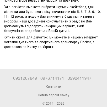
принцесі море незабутніх емоцій та позитиву.
Ви з легкістю зможете вибрати і купити скейтборд для
дівчинки для будь-якого віку, починаючи від 5, 6, 7, 8, 9, 10,
11 і 12 років, а якщо у Вас виникнуть будь-які питання з
вибором, наші досвідчені консультанти з радістю Вам
допоможуть і підберуть найкращий варіант, який
безсумнівно сподобається Вашій дитині.
Купити скейт для дівчаток, Ви можете в нашому інтернет
магазині дитячого та спортивного транспорту Rocket, з
доставкою по Києву та Україні.
0931207649
0976714171
0992411947
Контакти
Повна версія сайту
© 2014—2026