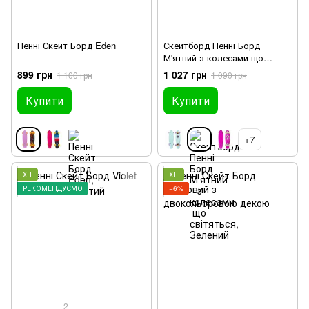
Пенні Скейт Борд Eden
Скейтборд Пенні Борд
М'ятний з колесами що
світяться
899 грн
1 027 грн
1 100 грн
1 090 грн
Купити
Купити
+7
ХІТ
ХІТ
РЕКОМЕНДУЄМО
−6%
2