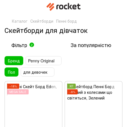
Каталог
Скейтборди
Пенні борд
Скейтборди для дівчаток
Фільтр
За популярністю
2
Бренд
Penny Original
Пол
для девочек
−18%
ХІТ
MEGA SALE
−6%