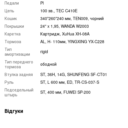
Педали
Pl
Цепь
100 зв., TEC C410E
Кошик
340*260*240 мм, TEN009, чорний
Покрышки
24" x 1,95, WANDA W2003
Каретка
Картридж, XuHua XH-08A
Тормоза
AL, H- 110мм, YINGXING YX-C228
Тип
rigid
амортизации
Тип переднего
ободной
тормоза
Втулка задняя
ST, 36H, 14G, SHUNFENG SF-CT01
Руль
ST, L 600 мм, ED, TR-CS-037-S
Подседельный
ST, 400 мм, FUWEI SP-200
штырь
Відгуки