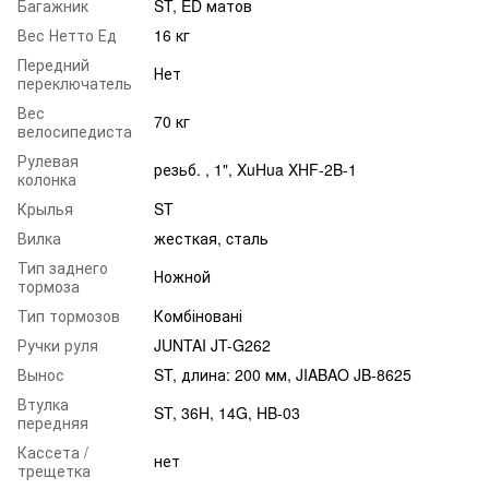
Багажник
ST, ED матов
Вес Нетто Ед
16 кг
Передний
Нет
переключатель
Вес
70 кг
велосипедиста
Рулевая
резьб. , 1", XuHua XHF-2B-1
колонка
Крылья
ST
Вилка
жесткая, cталь
Тип заднего
Ножной
тормоза
Тип тормозов
Комбіновані
Ручки руля
JUNTAI JT-G262
Вынос
ST, длина: 200 мм, JIABAO JB-8625
Втулка
ST, 36H, 14G, HB-03
передняя
Кассета /
нет
трещетка