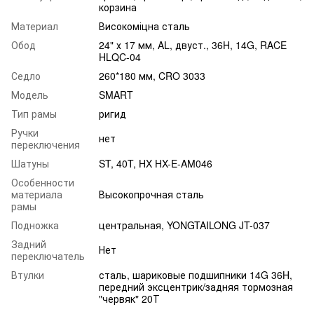
корзина
Материал
Високоміцна сталь
Обод
24" х 17 мм, AL, двуст., 36H, 14G, RACE
HLQC-04
Седло
260*180 мм, CRO 3033
Модель
SMART
Тип рамы
ригид
Ручки
нет
переключения
Шатуны
ST, 40T, HX HX-E-AM046
Особенности
материала
Высокопрочная сталь
рамы
Подножка
центральная, YONGTAILONG JT-037
Задний
Нет
переключатель
Втулки
сталь, шариковые подшипники 14G 36H,
передний эксцентрик/задняя тормозная
"червяк" 20Т