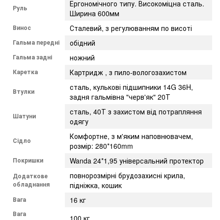
Ергономічного типу. Високоміцна сталь.
Руль
Ширина 600мм
Винос
Сталевий, з регулюванням по висоті
Гальма передні
обідний
Гальма задні
ножний
Каретка
Картридж , з пило-вологозахистом
сталь, кулькові підшипники 14G 36H,
Втулки
задня гальмівна "черв'як" 20Т
сталь, 40Т з захистом від потрапляння
Шатуни
одягу
Комфортне, з м'яким наповнювачем,
Сідло
розмір: 280*160mm
Покришки
Wanda 24*1,95 універсальний протектор
повнорозмірні брудозахисні крила,
Додаткове
обладнання
підніжка, кошик
Вага
16 кг
Вага
100 кг