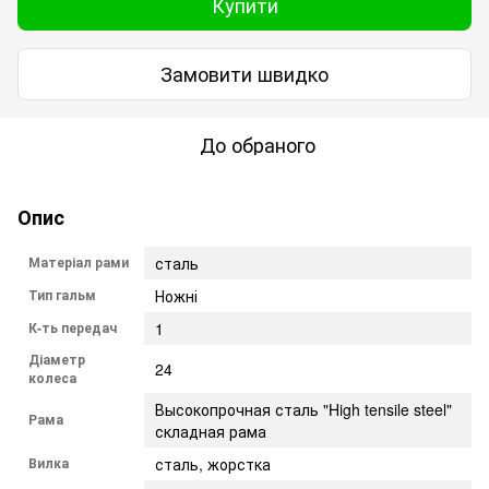
Купити
Замовити швидко
До обраного
Опис
Матеріал рами
сталь
Тип гальм
Ножні
К-ть передач
1
Діаметр
24
колеса
Высокопрочная сталь "High tensile steel"
Рама
складная рама
Вилка
сталь, жорстка