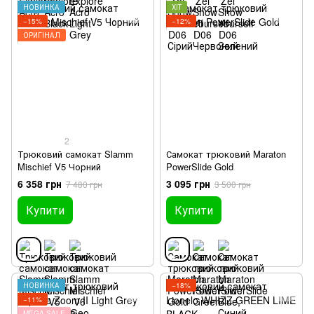
НОВИНКА
ХІТ
−15%
−12%
ОРИГІНАЛ
2
Трюковий самокат Slamm
Самокат трюковий Maraton
Mischief V5 Чорний
PowerSlide Gold
6 358 грн
3 095 грн
7 480 грн
3 500 грн
Купити
Купити
НОВИНКА
−18%
−11%
MEGA SALE