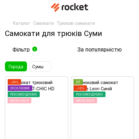
Каталог
Самокати
Трюкові самокати
Самокати для трюків Суми
Фільтр
За популярністю
1
Города
Сумы
−20%
ХІТ
ЕКСКЛЮЗИВ
−12%
РЕКОМЕНДУЄМО
РЕКОМЕНДУЄМО
MEGA SALE
MEGA SALE