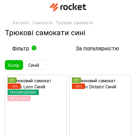
Каталог
Самокати
Трюкові самокати
Трюкові самокати сині
Фільтр
За популярністю
1
Колір
Синій
ХІТ
ХІТ
−12%
−20%
РЕКОМЕНДУЄМО
MEGA SALE