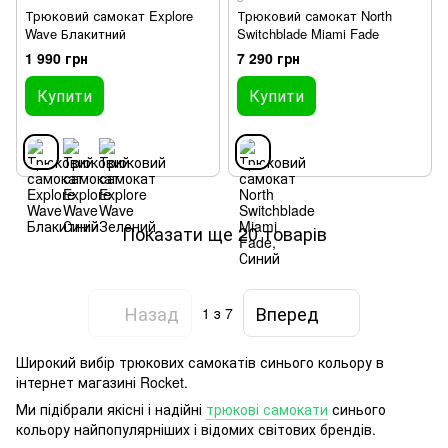
Трюковий самокат Explore
Трюковий самокат North
Wave Блакитний
Switchblade Miami Fade
1 990 грн
7 290 грн
Купити
Купити
Показати ще 20 товарів
Назад
Вперед
1
з 7
Широкий вибір трюкових самокатів синього кольору в
інтернет магазині Rocket.
Ми підібрали якісні і надійні
трюкові самокати
синього
кольору найпопулярніших і відомих світових брендів.